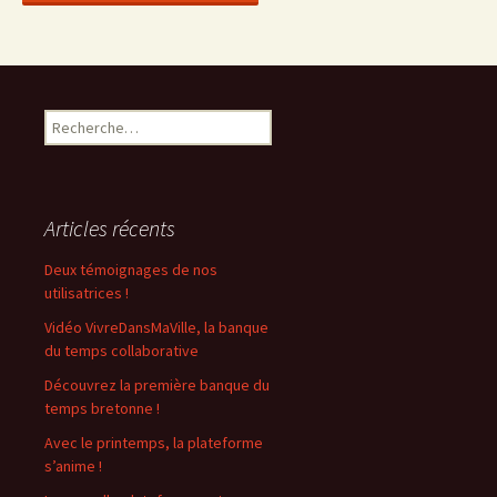
R
e
c
h
e
Articles récents
r
c
Deux témoignages de nos
h
utilisatrices !
e
Vidéo VivreDansMaVille, la banque
r
du temps collaborative
:
Découvrez la première banque du
temps bretonne !
Avec le printemps, la plateforme
s’anime !