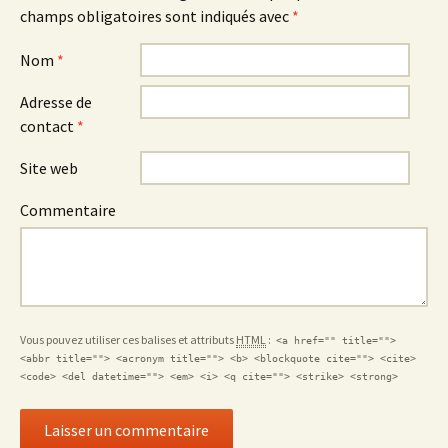
champs obligatoires sont indiqués avec
*
Nom
*
Adresse de
contact
*
Site web
Commentaire
Vous pouvez utiliser ces balises et attributs
HTML
:
<a href="" title="">
<abbr title=""> <acronym title=""> <b> <blockquote cite=""> <cite>
<code> <del datetime=""> <em> <i> <q cite=""> <strike> <strong>